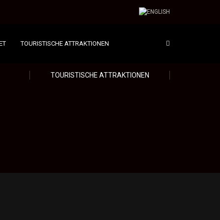
ET
TOURISTISCHE ATTRAKTIONEN
KONTAKT
TOURISTISCHE ATTRAKTIONEN
BUCHUNG UND KONTAKT
Brunnen Hotel
Friederikenstraße 40
45130 Essen
Stadtteil: Rüttenscheid