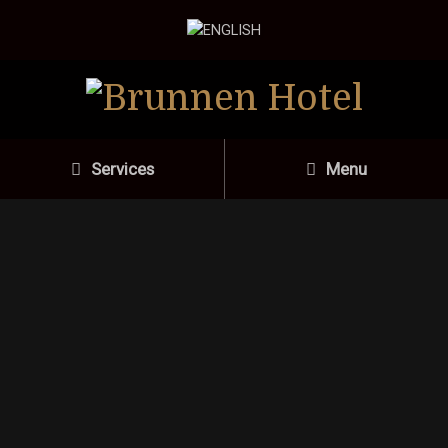
Services
Menu
Einzelzimmer
Unsere kleines,
beschauliches Hotel liegt
im Herzen Rüttenscheids.
Wir verfügen über
9 Einzelzimmer. Alle